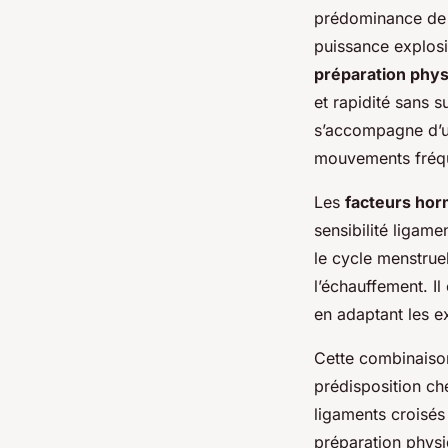
prédominance de f
puissance explos
préparation phy
et rapidité sans 
s’accompagne d’u
mouvements fréqu
Les
facteurs ho
sensibilité ligame
le cycle menstrue
l’échauffement. Il
en adaptant les ex
Cette combinaiso
prédisposition ch
ligaments croisés
préparation physi