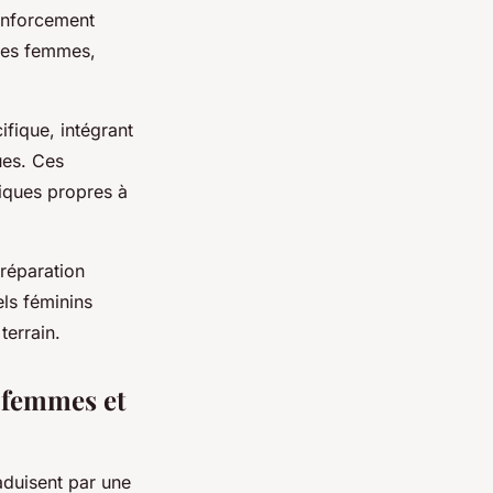
renforcement
 les femmes,
fique, intégrant
ues. Ces
iques propres à
préparation
ls féminins
terrain.
 femmes et
aduisent par une