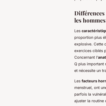
Différences
les hommes 
Les
caractéristi
proportion plus é
explosive. Cette 
exercices ciblés 
Concernant l’
anat
Q plus important 
et nécessite un tr
Les
facteurs ho
menstruel, ont un
parfois la vulnér
ajuster la routine