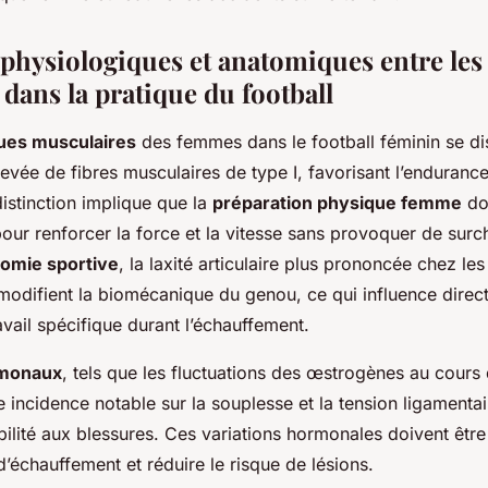
 physiologiques et anatomiques entre les
dans la pratique du football
ques musculaires
des femmes dans le football féminin se di
levée de fibres musculaires de type I, favorisant l’enduranc
distinction implique que la
préparation physique femme
doi
pour renforcer la force et la vitesse sans provoquer de sur
omie sportive
, la laxité articulaire plus prononcée chez le
modifient la biomécanique du genou, ce qui influence directe
avail spécifique durant l’échauffement.
rmonaux
, tels que les fluctuations des œstrogènes au cours
e incidence notable sur la souplesse et la tension ligamenta
abilité aux blessures. Ces variations hormonales doivent êtr
 d’échauffement et réduire le risque de lésions.