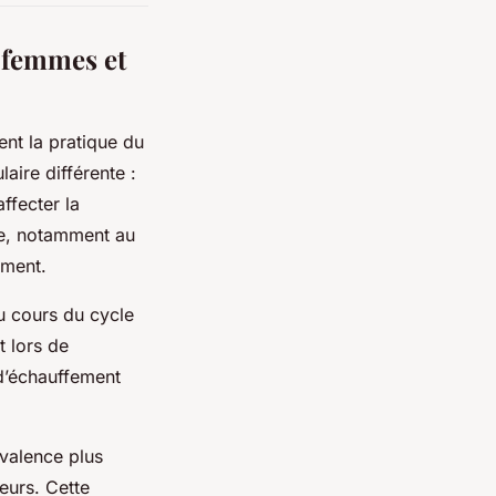
 femmes et
nt la pratique du
aire différente :
ffecter la
ire, notamment au
ement.
u cours du cycle
t lors de
d’échauffement
évalence plus
eurs. Cette