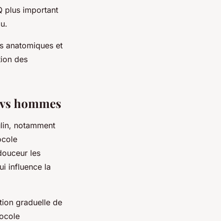
Q plus important
u.
és anatomiques et
tion des
s vs hommes
ulin, notamment
ocole
douceur les
i influence la
tion graduelle de
tocole