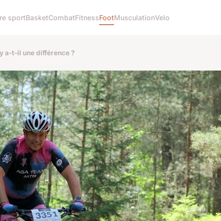
re sport
Basket
Combat
Fitness
Foot
Musculation
Velo
y a-t-il une différence ?