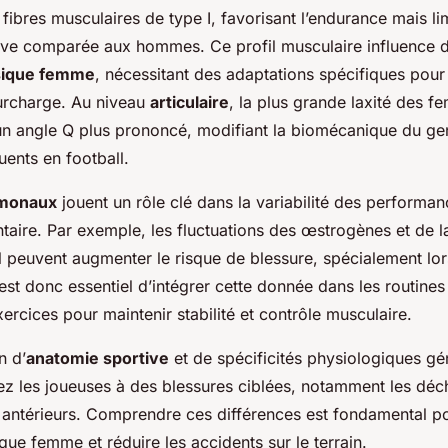
ibres musculaires de type I, favorisant l’endurance mais lim
ive comparée aux hommes. Ce profil musculaire influence d
sique femme
, nécessitant des adaptations spécifiques pou
surcharge. Au niveau
articulaire
, la plus grande laxité des 
n angle Q plus prononcé, modifiant la biomécanique du ge
ents en football.
rmonaux
jouent un rôle clé dans la variabilité des performan
ntaire. Par exemple, les fluctuations des œstrogènes et de l
l peuvent augmenter le risque de blessure, spécialement lo
 est donc essentiel d’intégrer cette donnée dans les routine
ercices pour maintenir stabilité et contrôle musculaire.
n d’
anatomie sportive
et de spécificités physiologiques gé
ez les joueuses à des blessures ciblées, notamment les déc
 antérieurs. Comprendre ces différences est fondamental po
que femme et réduire les accidents sur le terrain.