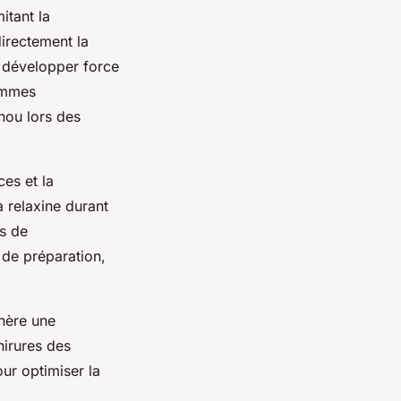
itant la
irectement la
r développer force
femmes
nou lors des
ces et la
a relaxine durant
rs de
s de préparation,
nère une
hirures des
ur optimiser la