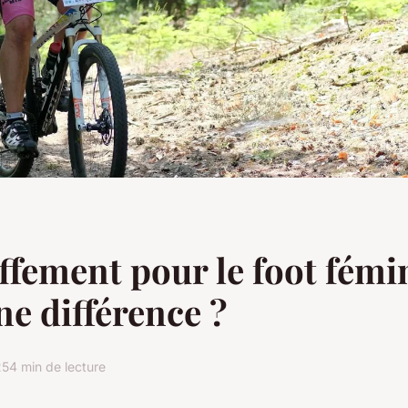
ffement pour le foot fémin
ne différence ?
25
4 min de lecture