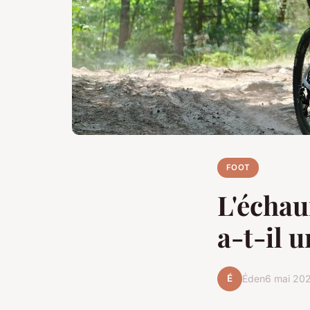
FOOT
L'échau
a-t-il u
É
Éden
6 mai 20