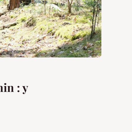
in : y